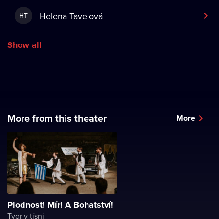
Helena Tavelová
HT
Show all
More from this theater
More
Plodnost! Mír! A Bohatství!
Tygr v tísni