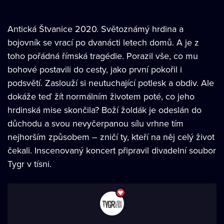
Antická Štvanice 2020. Světoznámý hrdina a
bojovník se vrací po dvanácti letech domů. A je z
toho pořádná římská tragédie. Porazil vše, co mu
bohové postavili do cesty, jako první pokořil i
podsvětí. Zaslouží si neutuchající potlesk a obdiv. Ale
dokáže teď žít normálním životem poté, co jeho
hrdinská mise skončila? Boží žoldák je odeslán do
důchodu a svou nevyčerpanou sílu vrhne tím
nejhorším způsobem – zničí ty, kteří na něj celý život
čekali. Inscenovaný koncert připravil divadelní soubor
Tygr v tísni.