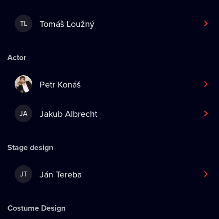
Tomáš Loužný
TL
Actor
Petr Konáš
Jakub Albrecht
JA
Stage design
Ján Tereba
JT
Costume Design