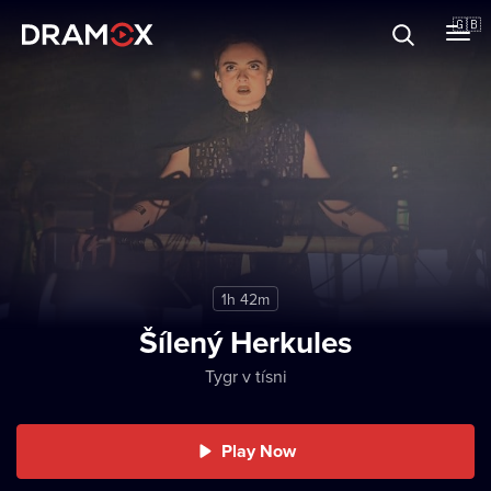
About
🇬🇧
Vouchers
Register
1h 42m
Šílený Herkules
Tygr v tísni
Play Now