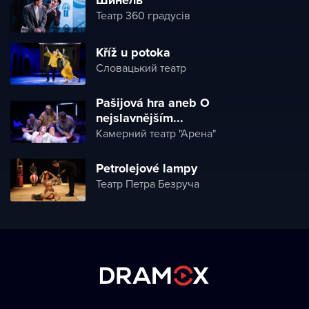
Театр 360 градусів
Kříž u potoka
Словацький театр
Pašijová hra aneb O
nejslavnějším...
Камерний театр "Арена"
Petrolejové lampy
Театр Петра Безруча