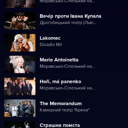
Моравсько-Сілезький національний театр
Вечір проти Івана Купала
Дрогобицький театр (Львівський академічний обласний музично-драматичний театр імені Юрія Дрогобича)
Lakomec
Divadlo Mír
Marie Antoinetta
Моравсько-Сілезький національний театр
Hoří, má panenko
Моравсько-Сілезький національний театр
The Memorandum
Камерний театр "Арена"
Страшна помста