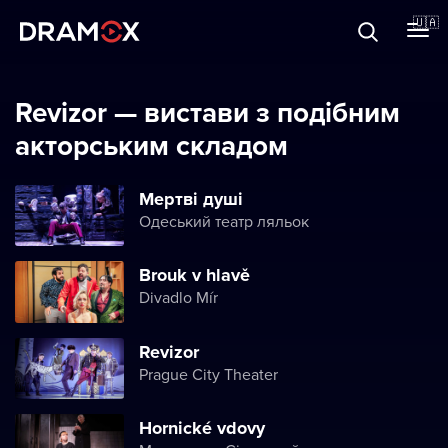
Прo Dramox
🇺🇦
Cертифікати
Revizor — вистави з подібним
акторським складом
Зареєструватися
Мертві душі
Одеський театр ляльок
Brouk v hlavě
Divadlo Mír
Revizor
Prague City Theater
Hornické vdovy