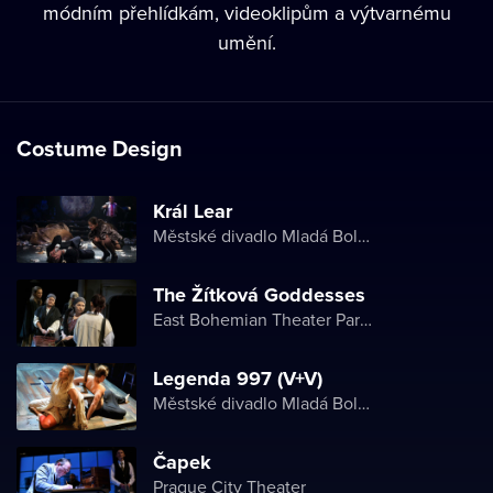
módním přehlídkám, videoklipům a výtvarnému
umění.
Costume Design
Král Lear
Městské divadlo Mladá Boleslav
The Žítková Goddesses
East Bohemian Theater Pardubice
Legenda 997 (V+V)
Městské divadlo Mladá Boleslav
Čapek
Prague City Theater