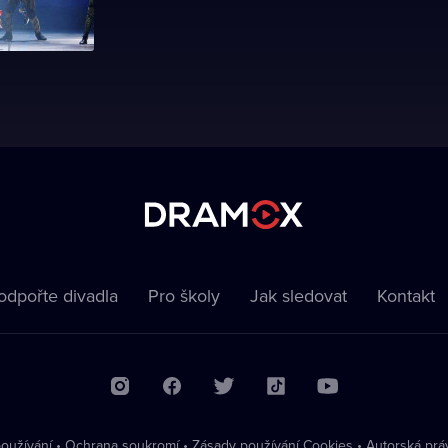
odpořte divadla
Pro školy
Jak sledovat
Kontakt
oužívání
•
Ochrana soukromí
•
Zásady používání Cookies
•
Autorská prá