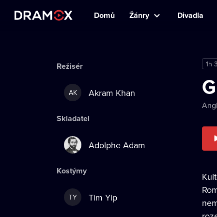
Domů
Žánry
Divadla
1h 
Režisér
G
Akram Khan
AK
Angl
Skladatel
Adolphe Adam
Kostýmy
Kult
Rom
Tim Yip
TY
nem
roz