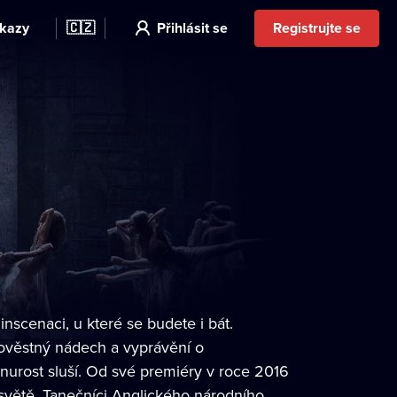
kazy
🇨🇿
Přihlásit se
Registrujte se
inscenaci, u které se budete i bát.
lověstný nádech a vyprávění o
onurost sluší. Od své premiéry v roce 2016
větě. Tanečníci Anglického národního