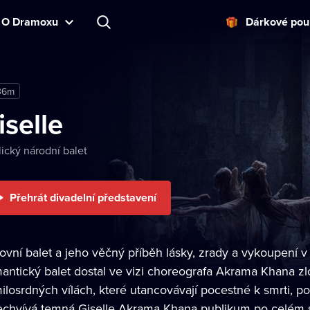
O Dramoxu
Dárkové pou
36m
iselle
ický národní balet
Přehrát divadelní představení
ovní balet a jeho věčný příběh lásky, zrady a vykoupení v 
antický balet dostal ve vizi choreografa Akrama Khana z
ilosrdných vílách, které utancovávají pocestné k smrti, p
echvívá temná Giselle Akrama Khana publikum po celém s