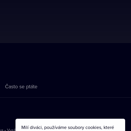
Často se ptáte
Milí diváci, používáme soubory cookies, které
va
•
Vysílání