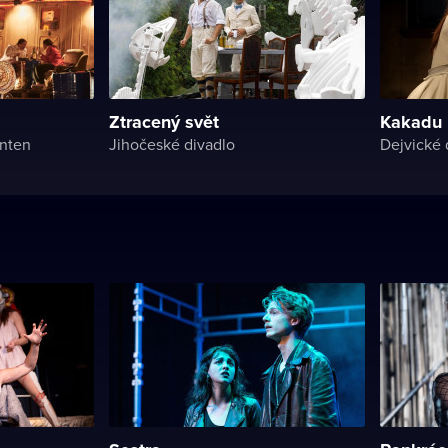
Ztracený svět
Kakadu
anten
Jihočeské divadlo
Dejvické 