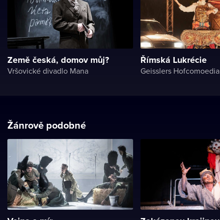
Země česká, domov můj?
Římská Lukrécie
Vršovické divadlo Mana
Geisslers Hofcomoedi
Žánrově podobné