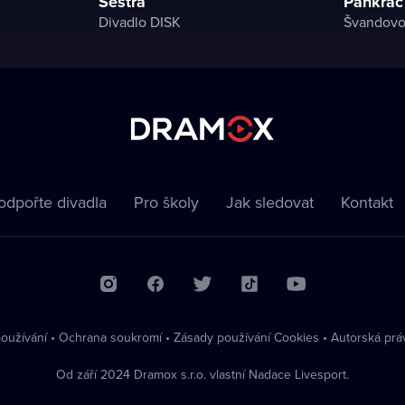
Sestra
Pankrác
Divadlo DISK
Švandovo
odpořte divadla
Pro školy
Jak sledovat
Kontakt
oužívání
•
Ochrana soukromí
•
Zásady používání Cookies
•
Autorská prá
Od září 2024 Dramox s.r.o. vlastní Nadace Livesport.