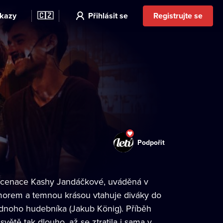
kazy
🇨🇿
Přihlásit se
Registrujte se
Podpořit
inscenace Kashy Jandáčkové, uváděná v
umorem a temnou krásou vtahuje diváky do
dnoho hudebníka (Jakub König). Příběh
větě tak dlouho, až se ztratila i sama v