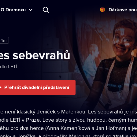
O Dramoxu
Dárkové pou
34m
es sebevrahů
dlo LETÍ
Přehrát divadelní představení
le není klasický Jeníček s Mařenkou. Les sebevrahů je 
adle LETÍ v Praze. Love story s živou hudbou, černým h
běhu pro dva herce (Anna Kameníková a Jan Hofman) a je
nky a Jeníčka, a především Mařenky, která se ztratila ve s