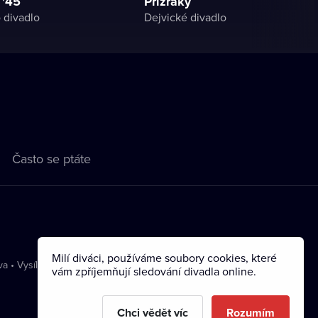
 '45
Přízraky
 divadlo
Dejvické divadlo
Často se ptáte
Milí diváci, používáme soubory cookies, které
va
•
Vysílání
vám zpříjemňují sledování divadla online.
Chci vědět víc
Rozumím