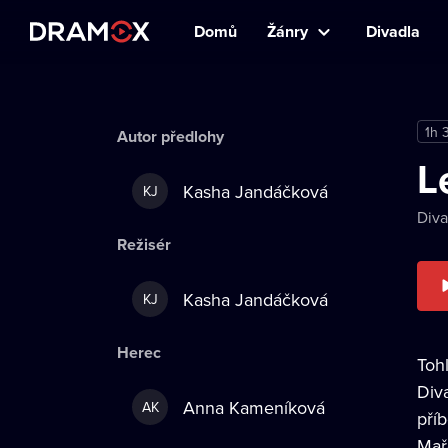
Domů
Žánry
Divadla
1h 
Autor předlohy
L
Kasha Jandáčková
KJ
Diva
Režisér
Kasha Jandáčková
KJ
Herec
Toh
Div
Anna Kameníková
AK
pří
Maře