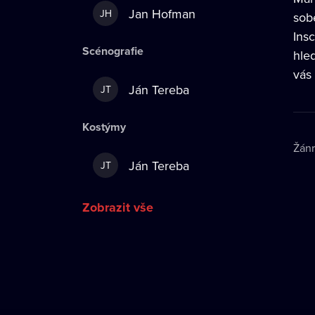
Jan Hofman
JH
sob
Ins
Scénografie
hle
vás
Ján Tereba
JT
Kostýmy
Žán
Ján Tereba
JT
Zobrazit vše