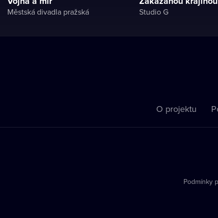
Vojna a mír
Zakázanou krajinou
Městská divadla pražská
Studio G
O projektu
P
Podmínky p