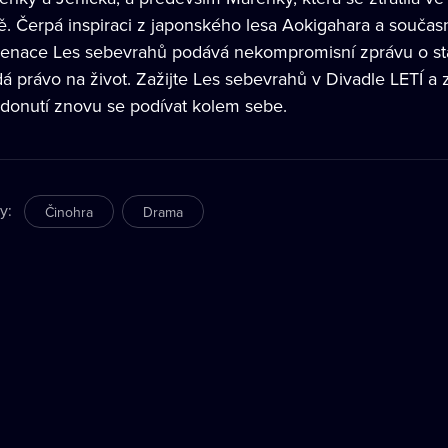
ě. Čerpá inspiraci z japonského lesa Aokigahara a součas
cenace Les sebevrahů podává nekompromisní zprávu o stav
dá právo na život. Zažijte Les sebevrahů v Divadle LETÍ a 
 donutí znovu se podívat kolem sebe.
ry
:
Činohra
Drama