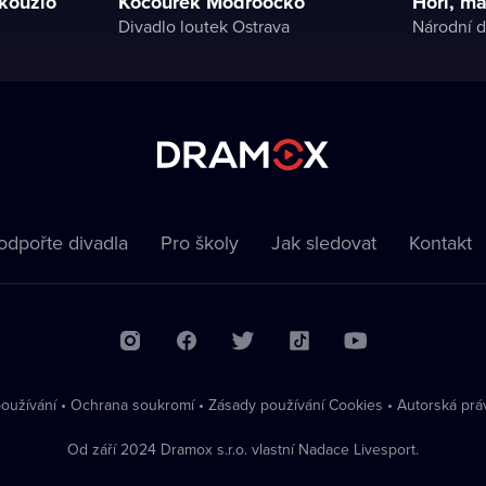
 kouzlo
Kocourek Modroočko
Hoří, m
Divadlo loutek Ostrava
odpořte divadla
Pro školy
Jak sledovat
Kontakt
oužívání
•
Ochrana soukromí
•
Zásady používání Cookies
•
Autorská prá
Od září 2024 Dramox s.r.o. vlastní Nadace Livesport.