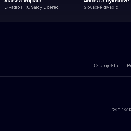
Sialská trojčata
Anička a bylinkové
Divadlo F. X. Šaldy Liberec
Slovácké divadlo
O projektu
P
Podmínky p