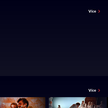
Více
Více