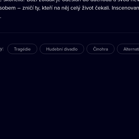
obem – zničí ty, kteří na něj celý život čekali. Inscenova
.
ry
:
Tragédie
Hudební divadlo
Činohra
Alternat