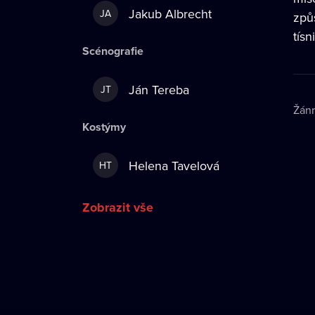
Jakub Albrecht
JA
způs
tísni
Scénografie
Ján Tereba
JT
Žán
Kostýmy
Helena Tavelová
HT
Zobrazit vše