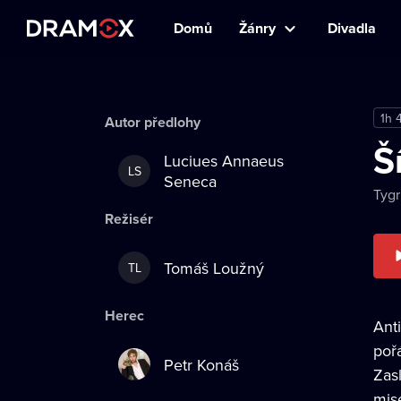
Domů
Žánry
Divadla
1h 
Autor předlohy
Š
Luciues Annaeus
LS
Seneca
Tygr
Režisér
Tomáš Loužný
TL
Herec
Ant
pořá
Petr Konáš
Zas
mis