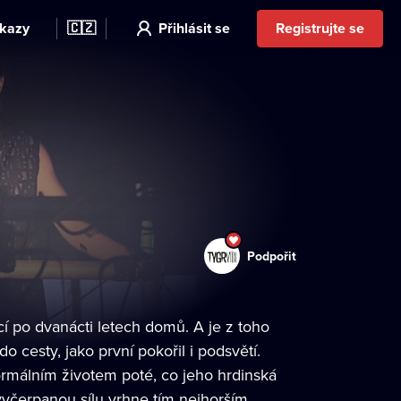
kazy
🇨🇿
Přihlásit se
Registrujte se
Podpořit
í po dvanácti letech domů. A je z toho
o cesty, jako první pokořil i podsvětí.
normálním životem poté, co jeho hrdinská
vyčerpanou sílu vrhne tím nejhorším