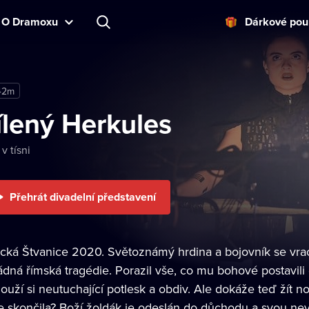
O Dramoxu
Dárkové pou
42m
ílený Herkules
 v tísni
Přehrát divadelní představení
ická Štvanice 2020. Světoznámý hrdina a bojovník se vrac
dná římská tragédie. Porazil vše, co mu bohové postavili d
louží si neutuchající potlesk a obdiv. Ale dokáže teď žít 
e skončila? Boží žoldák je odeslán do důchodu a svou ne