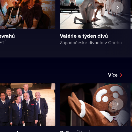
evrahů
Valérie a týden divů
ETÍ
Západočeské divadlo v Chebu
Více