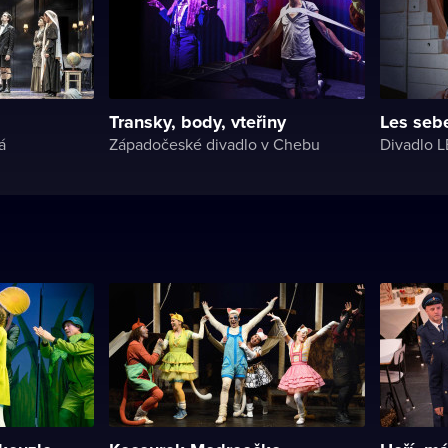
Transky, body, vteřiny
Les seb
á
Západočeské divadlo v Chebu
Divadlo L