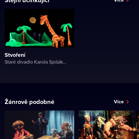
Stvoření
Staré divadlo Karola Spišáka v Nitre
Žánrově podobné
Více