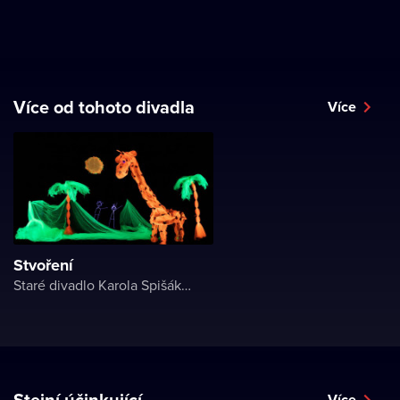
Více od tohoto divadla
Více
Stvoření
Staré divadlo Karola Spišáka v Nitre
Stejní účinkující
Více