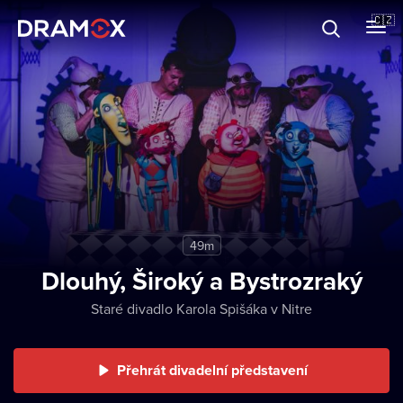
O Dramoxu
🇨🇿
Dárkové poukazy
Registrujte se
49m
Dlouhý, Široký a Bystrozraký
Staré divadlo Karola Spišáka v Nitre
Přehrát divadelní představení