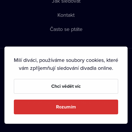
Jak sledovat
Kontakt
Často se ptáte
Milí diváci, používáme soubory cookies, které
vám zpříjemňují sledování divadla online.
Podmínky používání
•
Ochrana soukromí
•
Zásady používání
Chci vědět víc
Cookies
•
Autorská práva
•
Vysílání
Od září 2024 Dramox s.r.o. vlastní Nadace Livesport.
Rozumím
Copyright © 2020-
2026
Dramox