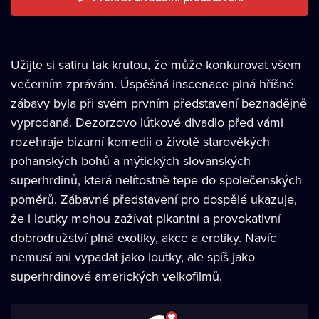
Užijte si satiru tak krutou, že může konkurovat všem
večerním zprávám. Úspěšná inscenace plná hříšné
zábavy byla při svém prvním představení beznadějně
vyprodaná. Dezorzovo lútkové divadlo před vámi
rozehraje bizarní komedii o životě starověkých
pohanských bohů a mýtických slovanských
superhrdinů, která nelítostně tepe do společenských
poměrů. Zábavné představení pro dospělé ukazuje,
že i loutky mohou zažívat pikantní a provokativní
dobrodružství plná exotiky, akce a erotiky. Navíc
nemusí ani vypadat jako loutky, ale spíš jako
superhrdinové amerických velkofilmů.