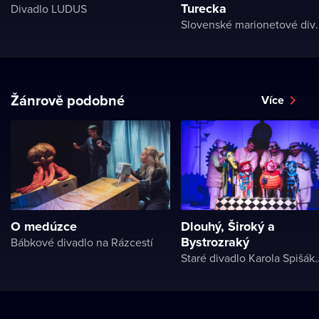
Turecka
Divadlo LUDUS
Slovenské mar
Žánrově podobné
Více
O medúzce
Dlouhý, Široký a
Bystrozraký
Bábkové divadlo na Rázcestí
Staré divadlo Karol