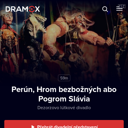
O Dramoxu
🇨🇿
Dárkové poukazy
Registrujte se
59m
Perún, Hrom bezbožných abo
Pogrom Slávia
Dezorzovo lútkové divadlo
Přehrát divadelní představení