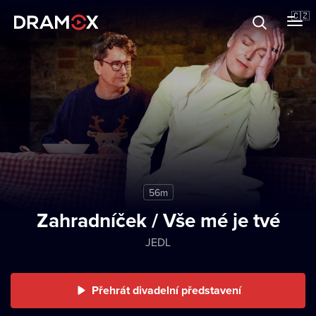
O Dramoxu
🇨🇿
Dárkové poukazy
Registrujte se
56m
Zahradníček / Vše mé je tvé
JEDL
Přehrát divadelní představení