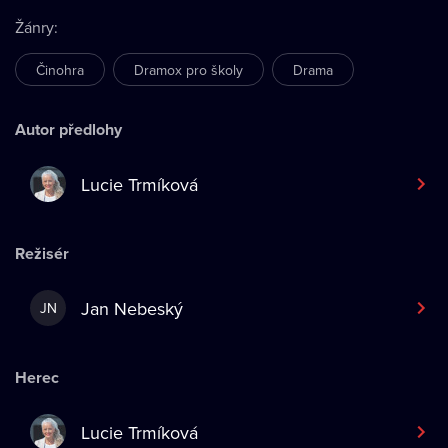
Žánry
:
Činohra
Dramox pro školy
Drama
Autor předlohy
Lucie Trmíková
Režisér
Jan Nebeský
JN
Herec
Lucie Trmíková