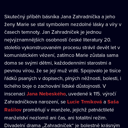
Skutečný příběh básníka Jana Zahradníčka a jeho
ženy Marie se stal symbolem nezdolné lásky a víry v
časech temnoty. Jan Zahradníček je jednou
nejvýznamnějších osobností české literatury 20.
stoletío vykonstruovaném procesu strávil devět let v
komunistickém vězení, zatímco Marie zůstala sama
doma se svými dětmi, každodenními starostmi a
pevnou vírou, že se její muž vrátí. Spojovalo je tisíce
řádků psaných v dopisech, plných něžnosti, bolesti, i
tichého boje o zachování lidské důstojnosti. V
inscenaci
Jana Nebeského
, uvedené k 115. výročí
Zahradníčkova narození, se
Lucie Trmíková
a
Saša
Rašilov
proměňují v manžele, jejichž patnáctileté
manželství nezlomil ani čas, ani totalitní režim.
Divadelní drama „Zahradníček“ je bolestně krásným