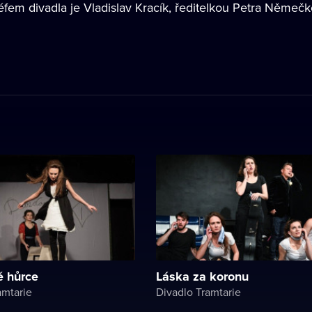
em divadla je Vladislav Kracík, ředitelkou Petra Němečk
é hůrce
Láska za koronu
amtarie
Divadlo Tramtarie