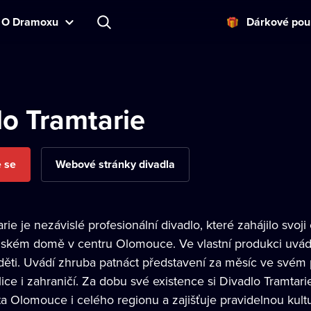
O Dramoxu
Dárkové pou
lo Tramtarie
e se
Webové stránky divadla
rie je nezávislé profesionální divadlo, které zahájilo svo
anském domě v centru Olomouce. Ve vlastní produkci uvádí
 děti. Uvádí zhruba patnáct představení za měsíc ve svém 
ice i zahraničí. Za dobu své existence si Divadlo Tramtarie 
a Olomouce i celého regionu a zajišťuje pravidelnou kultu