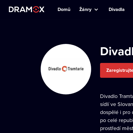
Domů
Žánry
Divadla
Divad
Zaregistrujt
Divadlo Tramta
sídlí ve Slov
dospělé i pro
po celé republ
prostředí měst