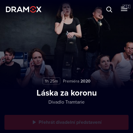
🇨🇿
Divadla
O Dramoxu
1h 25m
Premiéra
2020
Láska za koronu
Divadlo Tramtarie
Přehrát divadelní představení