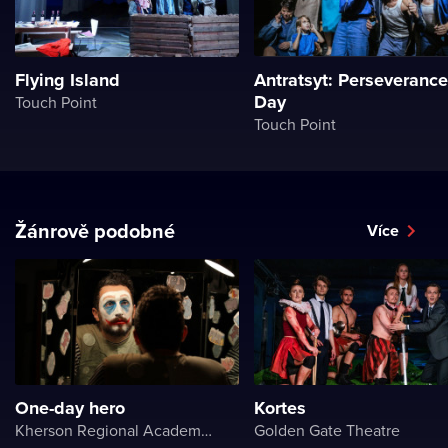
Flying Island
Antratsyt: Perseverance
Day
Touch Point
Touch Point
Žánrově podobné
Více
One-day hero
Kortes
Kherson Regional Academic Music and Drama Theater named after Mykola Kulish
Golden Gate Theatre