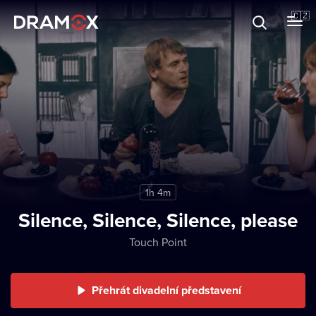
O Dramoxu
🇨🇿
Dárkové poukazy
Registrujte se
1h 4m
Silence, Silence, Silence, please
Touch Point
Přehrát divadelní představení