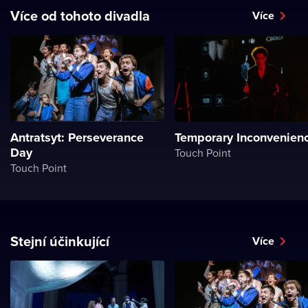
Více od tohoto divadla
Více
Antratsyt: Perseverance
Temporary Inconvenien
Day
Touch Point
Touch Point
Stejní účinkující
Více