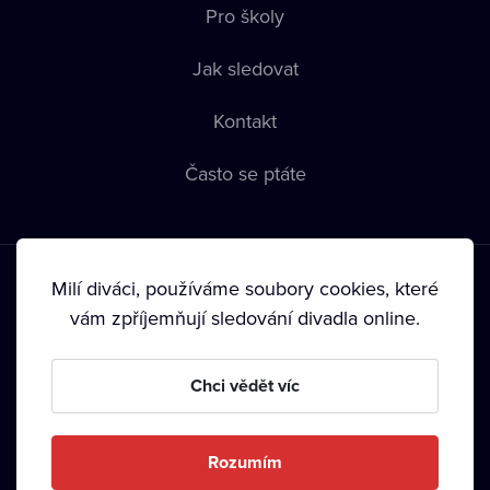
Pro školy
Jak sledovat
Kontakt
Často se ptáte
Milí diváci, používáme soubory cookies, které
vám zpříjemňují sledování divadla online.
Podmínky používání
•
Ochrana soukromí
•
Zásady používání
Chci vědět víc
Cookies
•
Autorská práva
•
Vysílání
Od září 2024 Dramox s.r.o. vlastní Nadace Livesport.
Rozumím