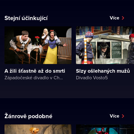
Stejní účinkující
Více
A žili šťastně až do smrti
Slzy ošlehaných mužů
Západočeské divadlo v Chebu
Divadlo Vosto5
Žánrově podobné
Více