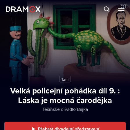
O Dramoxu
🇨🇿
Dárkové poukazy
Registrujte se
12m
Velká policejní pohádka díl 9. :
Láska je mocná čarodějka
Těšínské divadlo Bajka
Přehrát divadelní představení