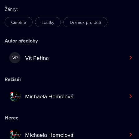
Žánry
:
Činohra
Loutky
Dramox pro děti
Autor předlohy
Vít Peřina
VP
Režisér
Michaela Homolová
Herec
Michaela Homolová