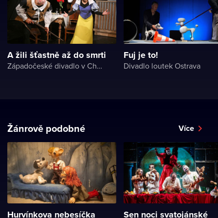
A žili šťastně až do smrti
Fuj je to!
Západočeské divadlo v Chebu
Divadlo loutek Ostrava
Žánrově podobné
Více
Hurvínkova nebesíčka
Sen noci svatojánské