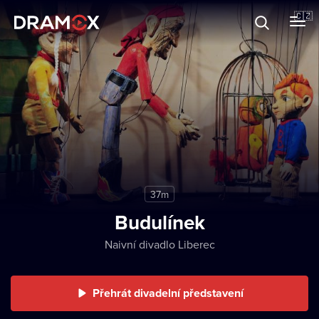
O Dramoxu
🇨🇿
Dárkové poukazy
Registrujte se
37m
Budulínek
Naivní divadlo Liberec
Přehrát divadelní představení