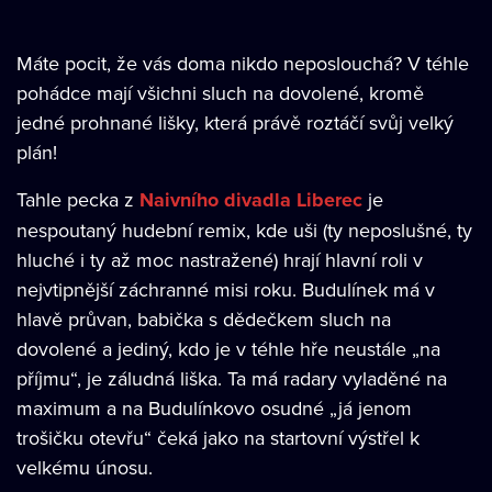
Máte pocit, že vás doma nikdo neposlouchá? V téhle
pohádce mají všichni sluch na dovolené, kromě
jedné prohnané lišky, která právě roztáčí svůj velký
plán!
Tahle pecka z
Naivního divadla Liberec
je
nespoutaný hudební remix, kde uši (ty neposlušné, ty
hluché i ty až moc nastražené) hrají hlavní roli v
nejvtipnější záchranné misi roku. Budulínek má v
hlavě průvan, babička s dědečkem sluch na
dovolené a jediný, kdo je v téhle hře neustále „na
příjmu“, je záludná liška. Ta má radary vyladěné na
maximum a na Budulínkovo osudné „já jenom
trošičku otevřu“ čeká jako na startovní výstřel k
velkému únosu.