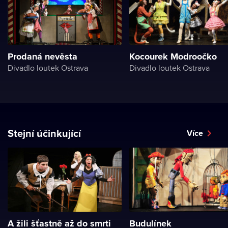
Prodaná nevěsta
Kocourek Modroočko
Divadlo loutek Ostrava
Divadlo loutek Ostrava
Stejní účinkující
Více
A žili šťastně až do smrti
Budulínek