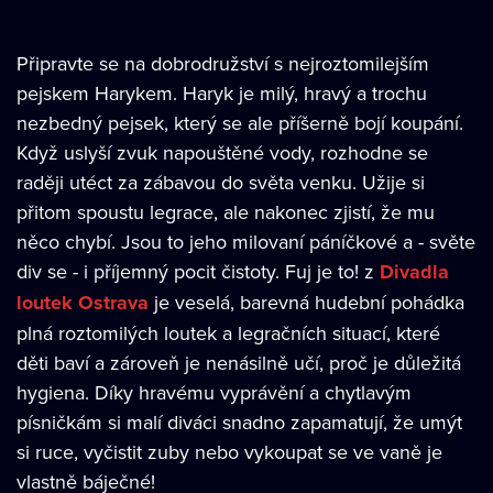
Připravte se na dobrodružství s nejroztomilejším
pejskem Harykem. Haryk je milý, hravý a trochu
nezbedný pejsek, který se ale příšerně bojí koupání.
Když uslyší zvuk napouštěné vody, rozhodne se
raději utéct za zábavou do světa venku. Užije si
přitom spoustu legrace, ale nakonec zjistí, že mu
něco chybí. Jsou to jeho milovaní páníčkové a - světe
div se - i příjemný pocit čistoty. Fuj je to! z
Divadla
loutek Ostrava
je veselá, barevná hudební pohádka
plná roztomilých loutek a legračních situací, které
děti baví a zároveň je nenásilně učí, proč je důležitá
hygiena. Díky hravému vyprávění a chytlavým
písničkám si malí diváci snadno zapamatují, že umýt
si ruce, vyčistit zuby nebo vykoupat se ve vaně je
vlastně báječné!