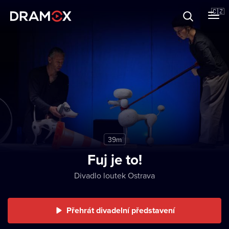
O Dramoxu
🇨🇿
Dárkové poukazy
Registrujte se
39m
Fuj je to!
Divadlo loutek Ostrava
Přehrát divadelní představení