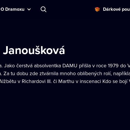
O Dramoxu
Dárkové pou
a Janoušková
. Jako čerstvá absolventka DAMU přišla v roce 1979 do
. Za tu dobu zde ztvárnila mnoho oblíbených rolí, napřík
lžbětu v Richardovi III. či Marthu v inscenaci Kdo se bojí