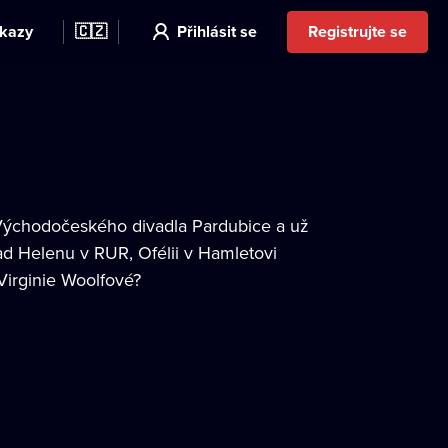
kazy
🇨🇿
Přihlásit se
Registrujte se
 Východočeského divadla Pardubice a už
lad Helenu v RUR, Ofélii v Hamletovi
 Virginie Woolfové?