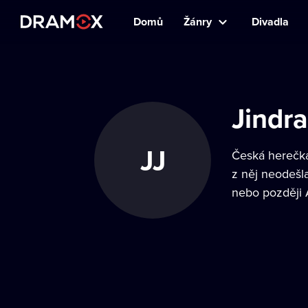
Domů
Žánry
Divadla
Jindr
JJ
Česká herečka
z něj neodešla
nebo později A