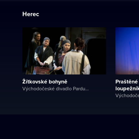
Herec
Žítkovské bohyně
Praštěné
loupežní
Východočeské divadlo Pardubice