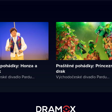
 pohádky: Honza a
Praštěné pohádky: Princez
k
drak
Východočeské divadlo Pardubice
Východočeské divadlo Pardubice