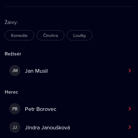
Žánry
:
Komedie
Činohra
Loutky
Režisér
Jan Musil
JM
Herec
Petr Borovec
PB
Jindra Janoušková
JJ