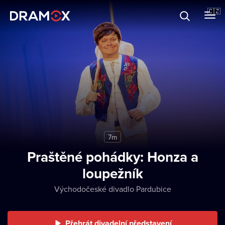
O Dramoxu
🇨🇿
Dárkové poukazy
Registrujte se
7m
Praštěné pohádky: Honza a
loupežník
Východočeské divadlo Pardubice
Přehrát divadelní představení