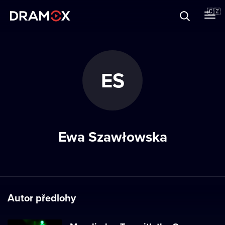
O Dramoxu
🇨🇿
Dárkové poukazy
ES
Registrujte se
Ewa Szawłowska
Autor předlohy