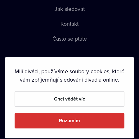
Jak sledovat
Kontakt
Často se ptáte
Milí diváci, používáme soubory cookies, které
vám zpříjemňují sledování divadla online.
Podmínky používání
•
Ochrana soukromí
•
Zásady používání
Chci vědět víc
Cookies
•
Autorská práva
•
Vysílání
Od září 2024 Dramox s.r.o. vlastní Nadace Livesport.
Rozumím
Copyright © 2020-
2026
Dramox