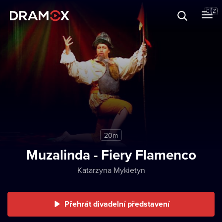
O Dramoxu
🇨🇿
Dárkové poukazy
Registrujte se
20m
Muzalinda - Fiery Flamenco
Katarzyna Mykietyn
Přehrát divadelní představení