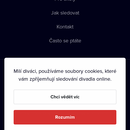
Jak sledovat
Kontakt
Často se ptáte
Milí diváci, používáme soubory cookies, které
vám zpříjemňují sledování divadla online.
Podmínky používání
•
Ochrana soukromí
•
Zásady používání
Chci vědět víc
Cookies
•
Autorská práva
•
Vysílání
Od září 2024 Dramox s.r.o. vlastní Nadace Livesport.
Rozumím
Copyright © 2020-
2026
Dramox