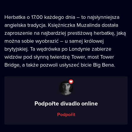
Herbatka o 17.00 każdego dnia – to najsłynniejsza
angielska tradycja. Księżniczka Muzalinda dostała
zaproszenie na najbardziej prestiżową herbatkę, jaką
można sobie wyobrazić – u samej królowej
brytyjskiej. Ta wędrówka po Londynie zabierze
widzów pod słynną twierdzę Tower, most Tower
Bridge, a także pozwoli usłyszeć bicie Big Bena.
Podpořte divadlo online
Podpořit