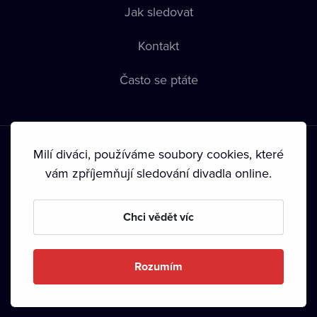
Jak sledovat
Kontakt
Často se ptáte
Milí diváci, používáme soubory cookies, které
vám zpříjemňují sledování divadla online.
Podmínky používání
•
Ochrana soukromí
•
Zásady používání
Chci vědět víc
Cookies
•
Autorská práva
•
Vysílání
Od září 2024 Dramox s.r.o. vlastní Nadace Livesport.
Rozumím
Copyright © 2020-
2026
Dramox