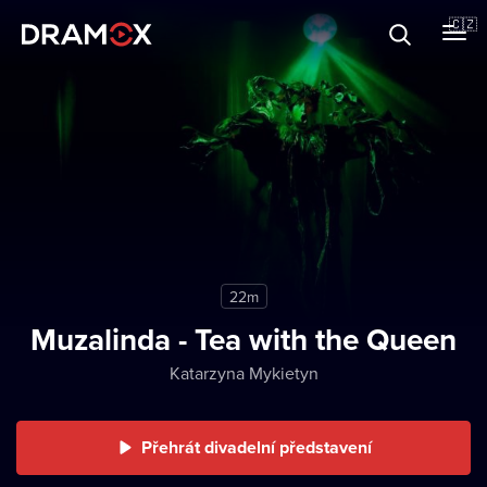
O Dramoxu
🇨🇿
Dárkové poukazy
Registrujte se
22m
Muzalinda - Tea with the Queen
Katarzyna Mykietyn
Přehrát divadelní představení