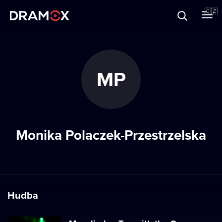
O Dramoxu
🇨🇿
Dárkové poukazy
MP
Registrujte se
Monika Polaczek-Przestrzelska
Hudba