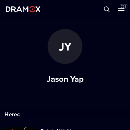
O Dramoxu
🇨🇿
Dárkové poukazy
JY
Registrujte se
Jason Yap
Herec