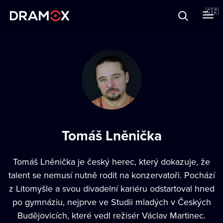
O Dramoxu
🇨🇿
Dárkové poukazy
Registrujte se
Tomáš Lněnička
Tomáš Lněnička je český herec, který dokazuje, že
talent se nemusí nutně rodit na konzervatoři. Pochází
z Litomyšle a svou divadelní kariéru odstartoval hned
po gymnáziu, nejprve ve Studii mladých v Českých
Budějovicích, které vedl režisér Václav Martinec.