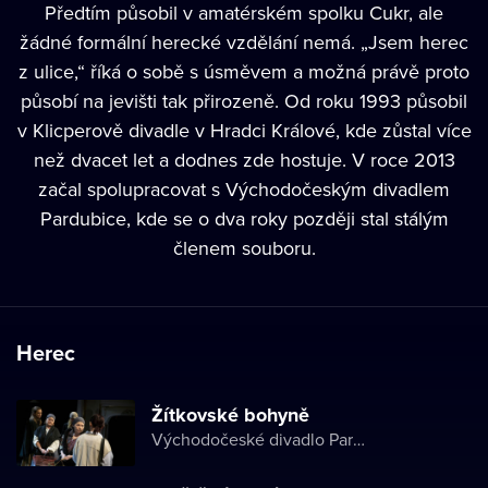
Předtím působil v amatérském spolku Cukr, ale
žádné formální herecké vzdělání nemá. „Jsem herec
z ulice,“ říká o sobě s úsměvem a možná právě proto
působí na jevišti tak přirozeně. Od roku 1993 působil
v Klicperově divadle v Hradci Králové, kde zůstal více
než dvacet let a dodnes zde hostuje. V roce 2013
začal spolupracovat s Východočeským divadlem
Pardubice, kde se o dva roky později stal stálým
členem souboru.
Herec
Žítkovské bohyně
Východočeské divadlo Pardubice