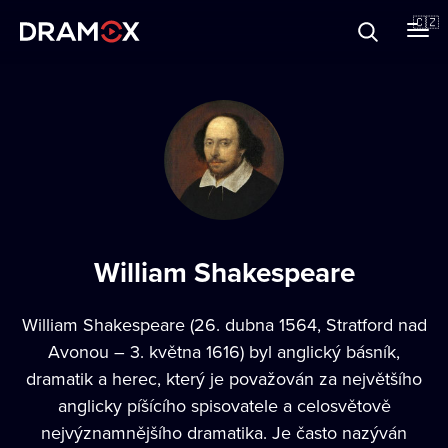
O Dramoxu
🇨🇿
Dárkové poukazy
Registrujte se
William Shakespeare
William Shakespeare (26. dubna 1564, Stratford nad
Avonou – 3. května 1616) byl anglický básník,
dramatik a herec, který je považován za největšího
anglicky píšícího spisovatele a celosvětově
nejvýznamnějšího dramatika. Je často nazýván