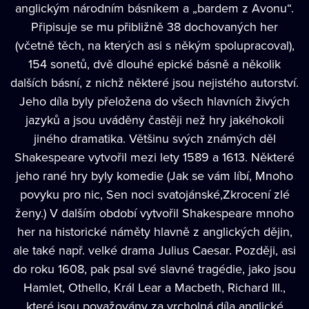
anglickým národním básníkem a „bardem z Avonu“.
Připisuje se mu přibližně 38 dochovaných her
(včetně těch, na kterých asi s někým spolupracoval),
154 sonetů, dvě dlouhé epické básně a několik
dalších básní, z nichž některé jsou nejistého autorství.
Jeho díla byly přeložena do všech hlavních živých
jazyků a jsou uváděny častěji než hry jakéhokoli
jiného dramatika. Většinu svých známých děl
Shakespeare vytvořil mezi lety 1589 a 1613. Některé
jeho rané hry byly komedie (Jak se vám líbí, Mnoho
povyku pro nic, Sen noci svatojánské,Zkrocení zlé
ženy.) V dalším období vytvořil Shakespeare mnoho
her na historické náměty hlavně z anglických dějin,
ale také např. velké drama Julius Caesar. Později, asi
do roku 1608, pak psal své slavné tragédie, jako jsou
Hamlet, Othello, Král Lear a Macbeth, Richard III.,
které jsou považovány za vrcholná díla anglické