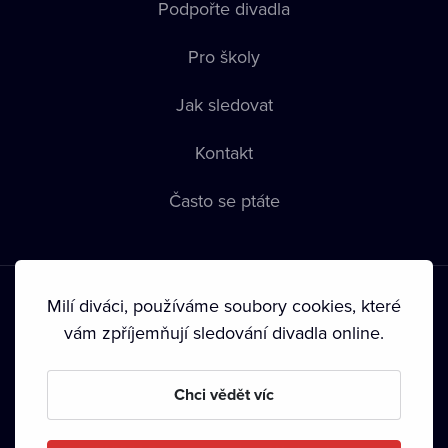
Podpořte divadla
Pro školy
Jak sledovat
Kontakt
Často se ptáte
Milí diváci, používáme soubory cookies, které
vám zpříjemňují sledování divadla online.
Podmínky používání
•
Ochrana soukromí
•
Zásady používání
Chci vědět víc
Cookies
•
Autorská práva
•
Vysílání