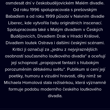
osmdesát dní v českobudějovickém Malém divadle.
Od roku 1996 spolupracovala s prešovským
Babadlem a od roku 1999 působí v Naivním divadle
Liberec, kde vytvořila řadu originálních inscenací.
Spolupracovala také s Malým divadlem v Českých
Budějovicích, Divadlem Drak v Hradci Králové,
Divadlem loutek Ostrava i dalšími českými scénami.
Kritici ji označují za „jednu z nejvýraznějších
osobností současného loutkového divadla“ a oceňují
její schopnost „propojovat fantazii s hlubokým
porozuměním dětskému světu“. Publikum si cení její
poetiky, humoru a vizuální hravosti, díky nimž se
Michaela Homolová stala režisérkou, která významně
formuje podobu moderního českého loutkového
divadla.