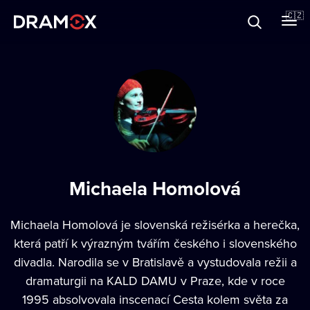
O Dramoxu
🇨🇿
Dárkové poukazy
Registrujte se
Michaela Homolová
Michaela Homolová je slovenská režisérka a herečka,
která patří k výrazným tvářím českého i slovenského
divadla. Narodila se v Bratislavě a vystudovala režii a
dramaturgii na KALD DAMU v Praze, kde v roce
1995 absolvovala inscenací Cesta kolem světa za