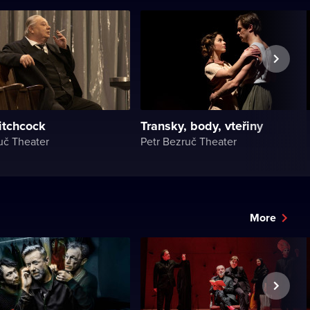
itchcock
Transky, body, vteřiny
uč Theater
Petr Bezruč Theater
More