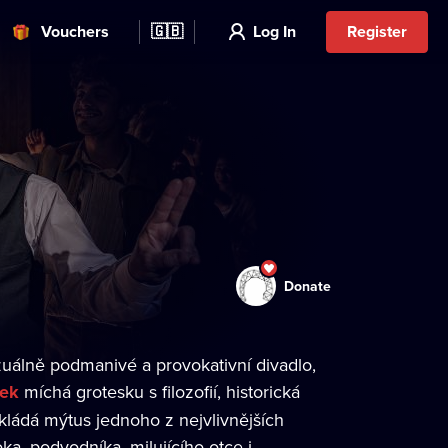
Vouchers
🇬🇧
Log In
Register
Donate
zuálně podmanivé a provokativní divadlo,
šek
míchá grotesku s filozofií, historická
ozkládá mýtus jednoho z nejvlivnějších
roka, podvodníka, milujícího otce i