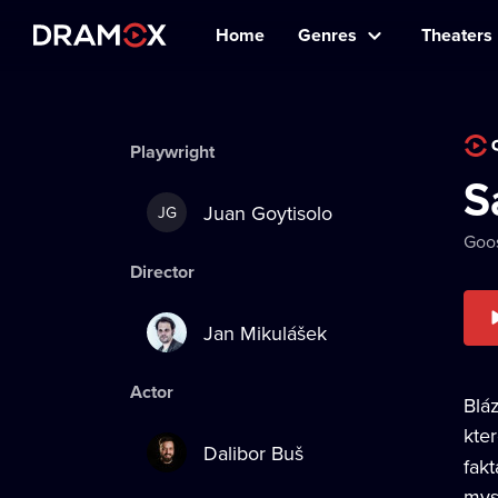
Home
Genres
Theaters
Playwright
S
Juan Goytisolo
JG
Goos
Director
Jan Mikulášek
Actor
Blá
kte
Dalibor Buš
fakt
mysl