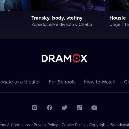
Transky, body, vteřiny
Housle
Západočeské divadlo v Chebu
Ungelt Th
onate to a theater
For Schools
How to Watch
Co
rms & Conditions
•
Privacy Policy
•
Cookie Policy
•
Copyright
•
Broadcast