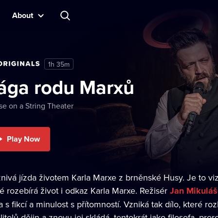
About
1h 35m
ága rodu Marxů
e on a String Theater
Play Now
znivá jízda životem Karla Marxe z brněnské Husy. Je to vi
ré rozebírá život i odkaz Karla Marxe. Režisér
Jan Mikulá
a s fikcí a minulost s přítomností. Vzniká tak dílo, které r
itelů dějin a znovu jej skládá, tentokrát jako filosofa, pro