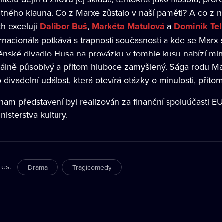
tného klauna. Co z Marxe zůstalo v naší paměti? A co z n
ch excelují
Dalibor Buš
,
Markéta Matulová
a
Dominik Te
ernacionála potkává s trapností současnosti a kde se Marx 
ěnské divadlo Husa na provázku v tomhle kusu nabízí mimo
uálně působivý a přitom hluboce zamyšlený. Sága rodu Mar
o divadelní událost, která otevírá otázky o minulosti, příto
nam představení byl realizován za finanční spoluúčasti 
nisterstva kultury.
res
:
Drama
Tragicomedy