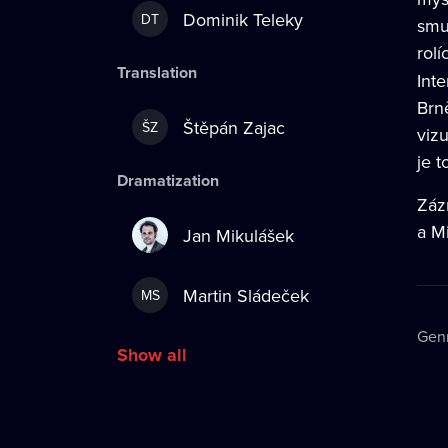
Dominik Teleky
DT
smu
rolí
Translation
Int
Brn
Štěpán Zajac
ŠZ
viz
je t
Dramatization
Záz
a Mi
Jan Mikulášek
Martin Sládeček
MS
Gen
Show all