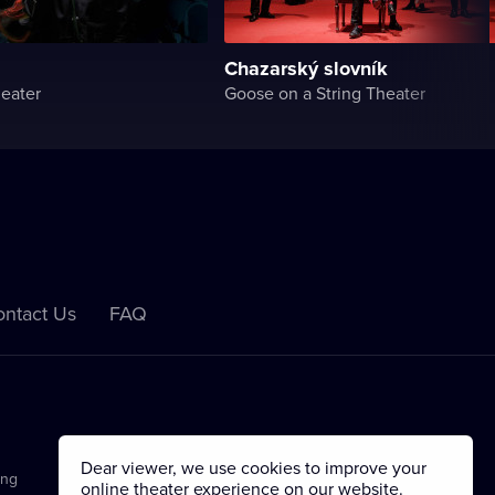
Chazarský slovník
eater
Goose on a String Theater
ntact Us
FAQ
Dear viewer, we use cookies to improve your
ing
online theater experience on our website.