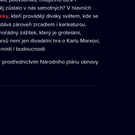
ěj zůstalo v nás samotných? V hlavních
leky
, kteří provádějí diváky světem, kde se
stává zároveň zrcadlem i karikaturou.
řádný zážitek, který je groteskní,
xů není jen divadelní hra o Karlu Marxovi,
mnosti i budoucnosti.
EU prostřednictvím Národního plánu obnovy