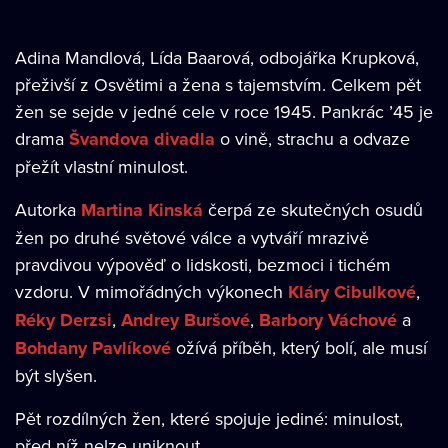
Adina Mandlová, Lída Baarová, odbojářka Krupková,
přeživší z Osvětimi a žena s tajemstvím. Celkem pět
žen se sejde v jedné cele v roce 1945. Pankrác ’45 je
drama
Švandova divadla
o vině, strachu a odvaze
přežít vlastní minulost.
Autorka
Martina Kinská
čerpá ze skutečných osudů
žen po druhé světové válce a vytváří mrazivě
pravdivou výpověď o lidskosti, bezmoci i tichém
vzdoru. V mimořádných výkonech
Kláry Cibulkové
,
Réky Derzsi
,
Andrey Buršové
,
Barbory Váchové
a
Bohdany Pavlíkové
ožívá příběh, který bolí, ale musí
být slyšen.
Pět rozdílných žen, které spojuje jediné: minulost,
před níž nelze uniknout.