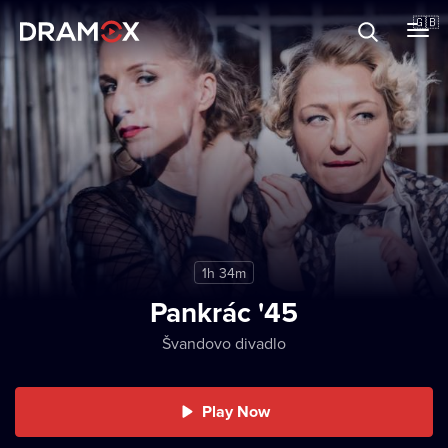
About
🇬🇧
Vouchers
Register
1h 34m
Pankrác '45
Švandovo divadlo
Play Now