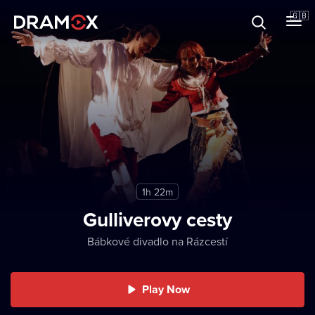
About
🇬🇧
Vouchers
Register
1h 22m
Gulliverovy cesty
Bábkové divadlo na Rázcestí
Play Now