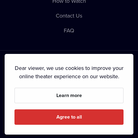
How to Watch
Contact Us
FAQ
Dear viewer, we use cookies to improve your
online theater experience on our website.
Terms & Conditions
•
Privacy Policy
•
Cookie Policy
•
Copyright
•
Broadcasting
Learn more
Since September 2024, Dramox s.r.o. is owned by the
Livesport Foundation.
Agree to all
Copyright © 2020-
2026
Dramox