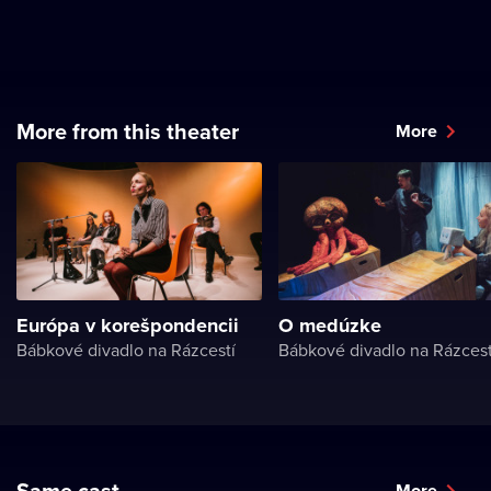
More from this theater
More
Európa v korešpondencii
O medúzke
Bábkové divadlo na Rázcestí
Bábkové divadlo na Rázcest
Same cast
More