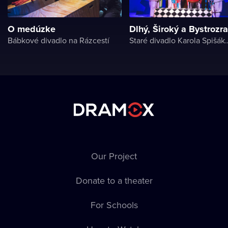
O medúzke
Dlhý, Široký a Bystrozr
Bábkové divadlo na Rázcestí
Staré divadlo Karol
Our Project
Donate to a theater
For Schools