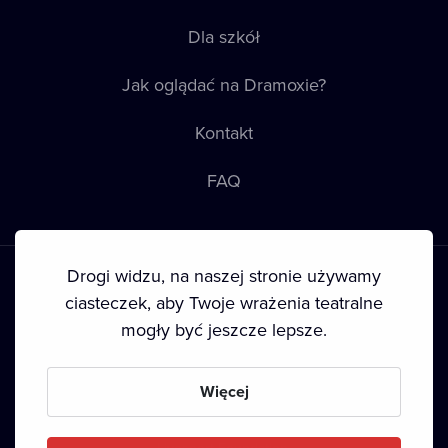
Dla szkół
Jak oglądać na Dramoxie?
Kontakt
FAQ
Drogi widzu, na naszej stronie używamy
ciasteczek, aby Twoje wrażenia teatralne
mogły być jeszcze lepsze.
Warunki korzystania
•
Polityka prywatności
•
Ciasteczka
•
Prawa autorskie
•
Transmisja
Więcej
Since September 2024, Dramox s.r.o. is owned by the