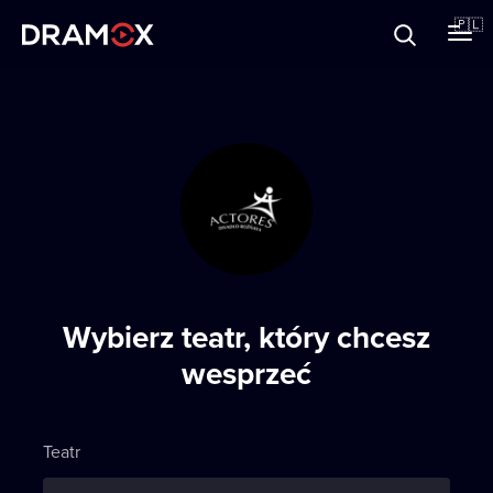
O Dramoxie
🇵🇱
Karty podarunkowe
Zarejestruj się
Wybierz teatr, który chcesz
wesprzeć
Teatr