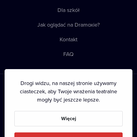
Dla szkół
Jak oglądać na Dramoxie?
Kontakt
FAQ
Drogi widzu, na naszej stronie używamy
ciasteczek, aby Twoje wrażenia teatralne
mogły być jeszcze lepsze.
Warunki korzystania
•
Polityka prywatności
•
Ciasteczka
•
Prawa autorskie
•
Transmisja
Więcej
Since September 2024, Dramox s.r.o. is owned by the
Livesport Foundation.