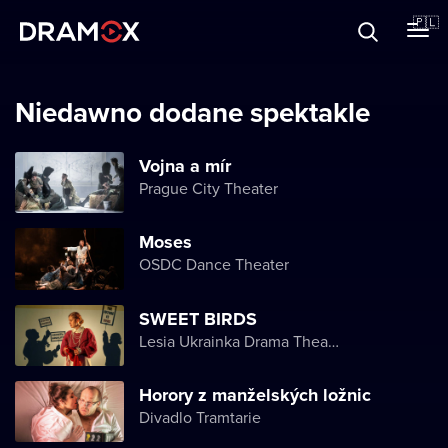
O Dramoxie
🇵🇱
Karty podarunkowe
Niedawno dodane spektakle
Vojna a mír
Prague City Theater
Zarejestruj się
Moses
OSDC Dance Theater
SWEET BIRDS
Lesia Ukrainka Drama Theater
Horory z manželských ložnic
Divadlo Tramtarie