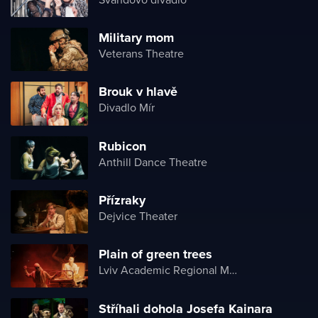
Military mom
Veterans Theatre
Brouk v hlavě
Divadlo Mír
Rubicon
Anthill Dance Theatre
Přízraky
Dejvice Theater
Plain of green trees
Lviv Academic Regional Music and Drama Theater named after Yuriy Drohobych
Stříhali dohola Josefa Kainara