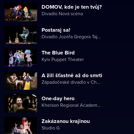
DOMOV, kde je ten tvůj?
Divadlo Nová scéna
Postaraj sa!
Divadlo Jozefa Gregora Tajovského
The Blue Bird
Kyiv Puppet Theater
A žili šťastně až do smrti
Západočeské divadlo v Chebu
One-day hero
Kherson Regional Academic Music and Drama Theater named after Mykola Kulish
Zakázanou krajinou
Studio G