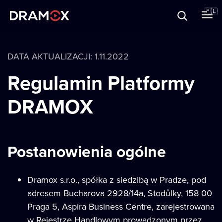
O Dramoxie
🇵🇱
Karty podarunkowe
DATA AKTUALIZACJI: 1.11.2022
Regulamin Platformy
DRAMOX
Zarejestruj się
Postanowienia ogólne
Dramox s.r.o., spółka z siedzibą w Pradze, pod
adresem Bucharova 2928/14a, Stodůlky, 158 00
Praga 5, Aspira Business Centre, zarejestrowana
w Rejestrze Handlowym prowadzonym przez