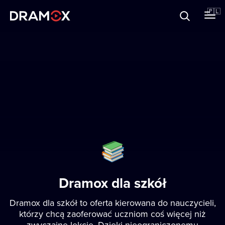
O Dramoxie
🇵🇱
Karty podarunkowe
Zarejestruj się
Dramox dla szkół
Dramox dla szkół to oferta kierowana do nauczycieli,
którzy chcą zaoferować uczniom coś więcej niż
zwyczajne lekcje. Dzięki nieograniczonemu