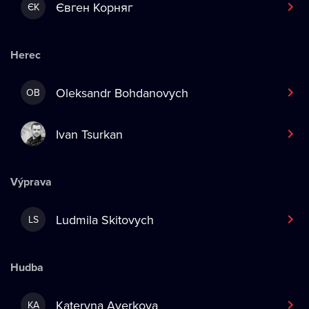
Євген Корняг
ЄК
Herec
Oleksandr Bohdanovych
OB
Ivan Tsurkan
Výprava
Ludmila Skitovych
LS
Hudba
Kateryna Averkova
KA