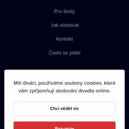
Pro školy
Jak sledovat
Kontakt
Často se ptáte
Milí diváci, používáme soubory cookies, které
vám zpříjemňují sledování divadla online.
Podmínky používání
•
Ochrana soukromí
•
Zásady používání
Chci vědět víc
Cookies
•
Autorská práva
•
Vysílání
Od září 2024 Dramox s.r.o. vlastní Nadace Livesport.
Rozumím