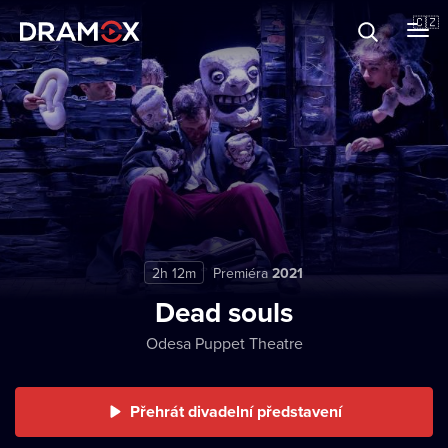
O Dramoxu
🇨🇿
Dárkové poukazy
Registrujte se
2h 12m
Premiéra
2021
Dead souls
Odesa Puppet Theatre
Přehrát divadelní představení