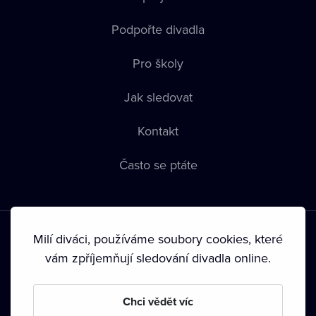
Podpořte divadla
Pro školy
Jak sledovat
Kontakt
Často se ptáte
Milí diváci, používáme soubory cookies, které
vám zpříjemňují sledování divadla online.
Podmínky používání
•
Ochrana soukromí
•
Zásady používání
Chci vědět víc
Cookies
•
Autorská práva
•
Vysílání