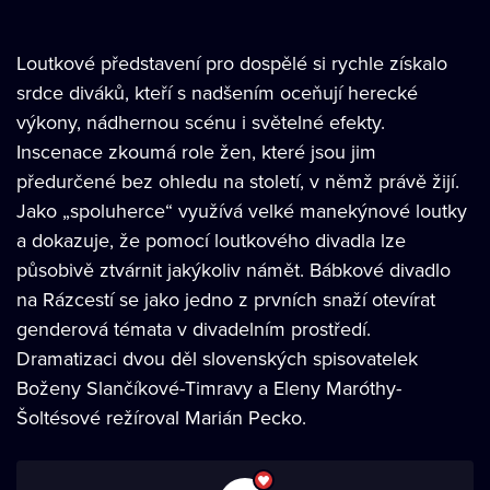
Loutkové představení pro dospělé si rychle získalo
srdce diváků, kteří s nadšením oceňují herecké
výkony, nádhernou scénu i světelné efekty.
Inscenace zkoumá role žen, které jsou jim
předurčené bez ohledu na století, v němž právě žijí.
Jako „spoluherce“ využívá velké manekýnové loutky
a dokazuje, že pomocí loutkového divadla lze
působivě ztvárnit jakýkoliv námět. Bábkové divadlo
na Rázcestí se jako jedno z prvních snaží otevírat
genderová témata v divadelním prostředí.
Dramatizaci dvou děl slovenských spisovatelek
Boženy Slančíkové-Timravy a Eleny Maróthy-
Šoltésové režíroval Marián Pecko.