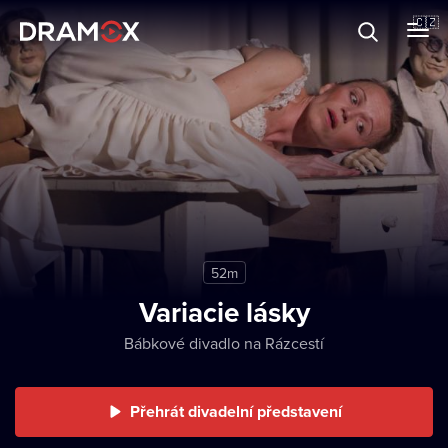
O Dramoxu
🇨🇿
Dárkové poukazy
Registrujte se
52m
Variacie lásky
Bábkové divadlo na Rázcestí
Přehrát divadelní představení