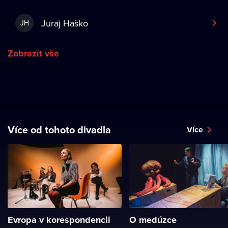
Juraj Haško
JH
Zobrazit vše
Více od tohoto divadla
Více
Evropa v korespondencii
O medúzce