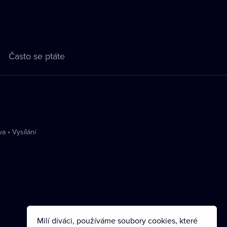
Často se ptáte
va
•
Vysílání
Milí diváci, používáme soubory cookies, které