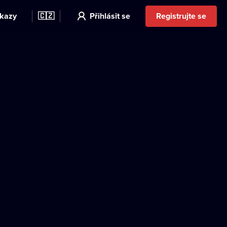
kazy
🇨🇿
Přihlásit se
Registrujte se