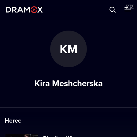
O Dramoxu
🇨🇿
Dárkové poukazy
KM
Registrujte se
Kira Meshcherska
Herec