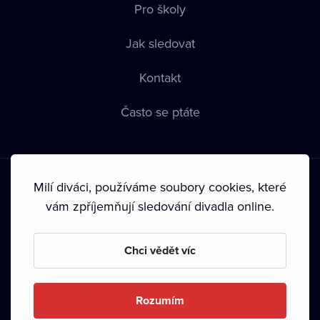
Pro školy
Jak sledovat
Kontakt
Často se ptáte
Milí diváci, používáme soubory cookies, které
vám zpříjemňují sledování divadla online.
Podmínky používání
•
Ochrana soukromí
•
Zásady používání
Chci vědět víc
Cookies
•
Autorská práva
•
Vysílání
Od září 2024 Dramox s.r.o. vlastní Nadace Livesport.
Rozumím