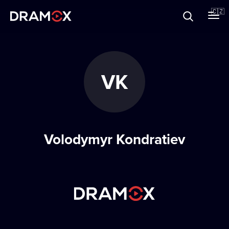
O Dramoxu
🇨🇿
Dárkové poukazy
VK
Registrujte se
Volodymyr Kondratiev