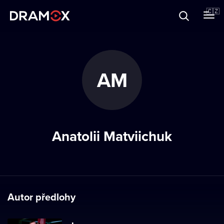
O Dramoxu
🇨🇿
Dárkové poukazy
AM
Registrujte se
Anatolii Matviichuk
Autor předlohy