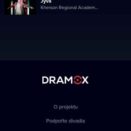
Jyva
Kherson Regional Academic Music and Drama Theater named after Mykola Kulish
O projektu
Podpořte divadla