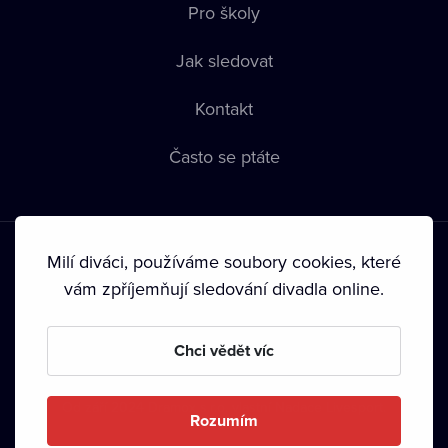
Pro školy
Jak sledovat
Kontakt
Často se ptáte
Milí diváci, používáme soubory cookies, které
vám zpříjemňují sledování divadla online.
Podmínky používání
•
Ochrana soukromí
•
Zásady používání
Chci vědět víc
Cookies
•
Autorská práva
•
Vysílání
Od září 2024 Dramox s.r.o. vlastní Nadace Livesport.
Rozumím