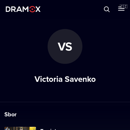
O Dramoxu
🇨🇿
Dárkové poukazy
VS
Registrujte se
Victoria Savenko
Sbor