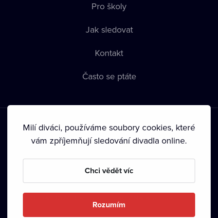
Pro školy
Jak sledovat
Kontakt
Často se ptáte
Milí diváci, používáme soubory cookies, které
vám zpříjemňují sledování divadla online.
Podmínky používání
•
Ochrana soukromí
•
Zásady používání
Chci vědět víc
Cookies
•
Autorská práva
•
Vysílání
Od září 2024 Dramox s.r.o. vlastní Nadace Livesport.
Rozumím