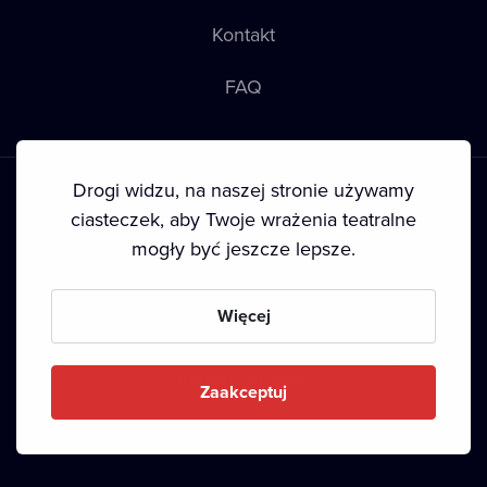
Kontakt
FAQ
Drogi widzu, na naszej stronie używamy
ciasteczek, aby Twoje wrażenia teatralne
mogły być jeszcze lepsze.
Warunki korzystania
•
Polityka prywatności
•
Ciasteczka
•
Prawa autorskie
•
Transmisja
Więcej
Since September 2024, Dramox s.r.o. is owned by the
Livesport Foundation.
Zaakceptuj
Copyright © 2020-
2026
Dramox