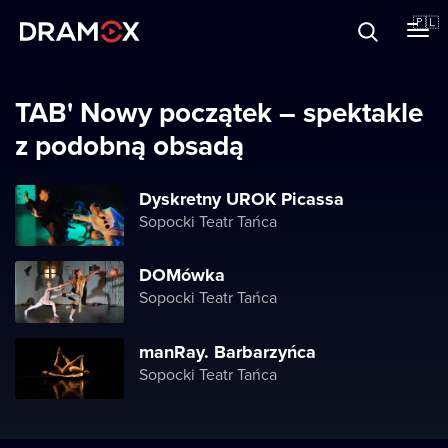
O Dramoxie
🇵🇱
Karty podarunkowe
TAB' Nowy początek – spektakle
z podobną obsadą
Zarejestruj się
Dyskretny UROK Picassa
Sopocki Teatr Tańca
DOMówka
Sopocki Teatr Tańca
manRay. Barbarzyńca
Sopocki Teatr Tańca