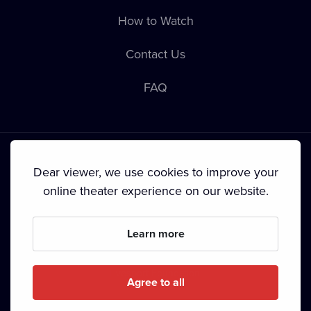
How to Watch
Contact Us
FAQ
Dear viewer, we use cookies to improve your
online theater experience on our website.
Terms & Conditions
•
Privacy Policy
•
Cookie Policy
•
Copyright
•
Broadcasting
Learn more
Since September 2024, Dramox s.r.o. is owned by the
Livesport Foundation.
Agree to all