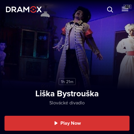
About
🇬🇧
Vouchers
Register
1h 21m
Liška Bystrouška
Slovácké divadlo
Play Now