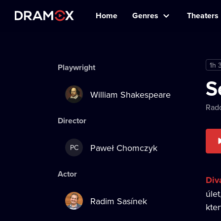
Home
Genres
Theaters
1h 
Playwright
S
William Shakespeare
Rado
Director
Paweł Chomczyk
PC
Actor
Div
úlet
Radim Sasínek
kter