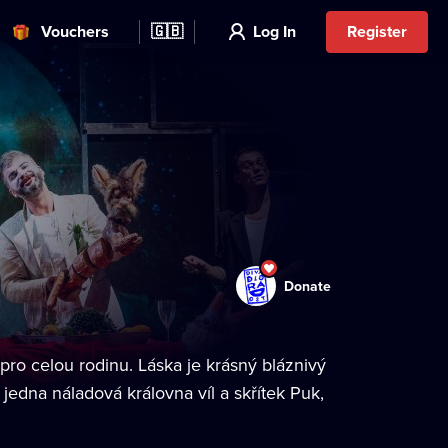
Vouchers
🇬🇧
Log In
Register
Donate
ro celou rodinu. Láska je krásný bláznivý
 jedna náladová královna víl a skřítek Puk,