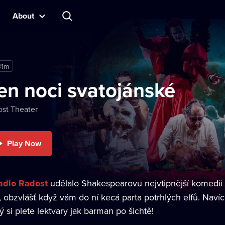
About
31m
en noci svatojánské
st Theater
Play Now
adlo Radost
udělalo Shakespearovu nejvtipnější komedii p
, obzvlášť když vám do ní kecá parta potrhlých elfů. Navíc
ý si plete lektvary jak barman po šichtě!