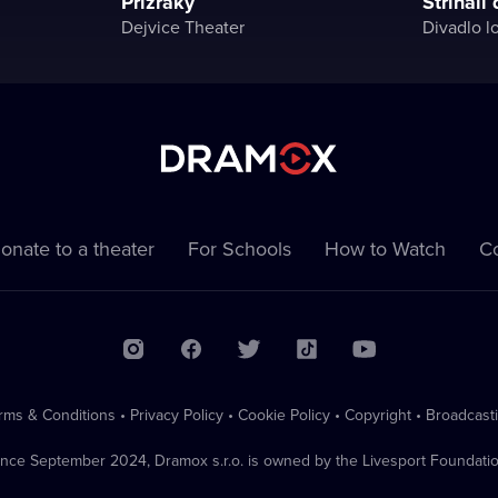
Přízraky
Stříhali
Dejvice Theater
Divadlo l
onate to a theater
For Schools
How to Watch
Co
rms & Conditions
•
Privacy Policy
•
Cookie Policy
•
Copyright
•
Broadcast
ince September 2024, Dramox s.r.o. is owned by the Livesport Foundatio