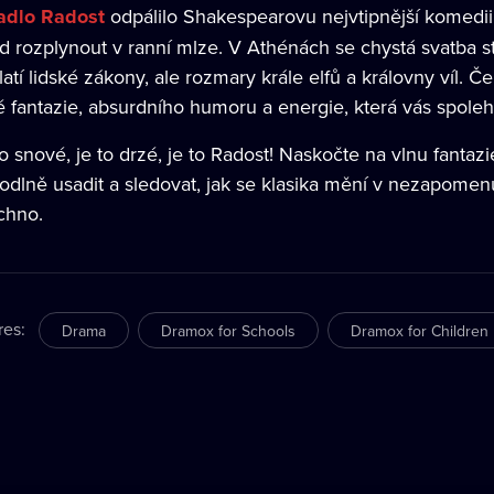
adlo Radost
odpálilo Shakespearovu nejvtipnější komedii
d rozplynout v ranní mlze. V Athénách se chystá svatba st
atí lidské zákony, ale rozmary krále elfů a královny víl. 
é fantazie, absurdního humoru a energie, která vás spolehl
to snové, je to drzé, je to Radost! Naskočte na vlnu fanta
odlně usadit a sledovat, jak se klasika mění v nezapome
chno.
res
:
Drama
Dramox for Schools
Dramox for Children