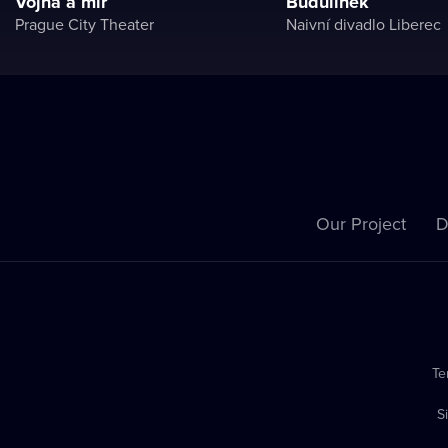
Vojna a mír
Budulínek
Prague City Theater
Naivní divadlo Liberec
Our Project
D
Te
S