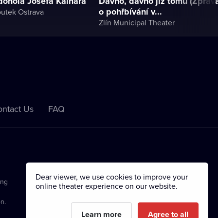
 dohola Josefa Kainara
Dávno, dávno již tomu (Zpráv
o pohřbívání v...
outek Ostrava
Zlín Municipal Theater
ntact Us
FAQ
Dear viewer, we use cookies to improve your
ing
online theater experience on our website.
n.
Learn more
Agree to all