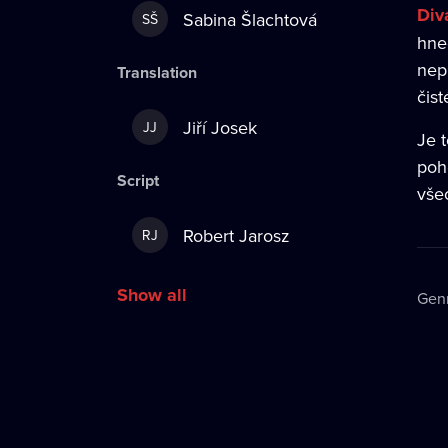
Div
Sabina Šlachtová
SŠ
hne
nepl
Translation
čist
Jiří Josek
JJ
Je 
poh
Script
vše
Robert Jarosz
RJ
Show all
Gen