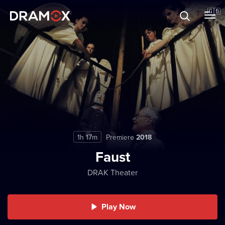
About
🇬🇧
Vouchers
Register
1h 17m
Premiere
2018
Faust
DRAK Theater
Play Now