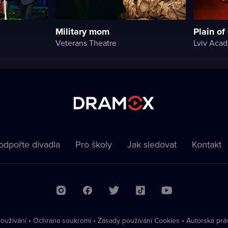
Military mom
Plain of
Veterans Theatre
odpořte divadla
Pro školy
Jak sledovat
Kontakt
oužívání
•
Ochrana soukromí
•
Zásady používání Cookies
•
Autorská prá