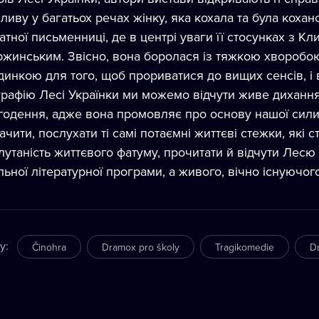
ливу у багатьох речах жінку, яка кохала та була коха
атної письменниці, де в центрі уваги її стосунках з К
жинським. Звісно, вона боролася із тяжкою хворобою
динкою для того, щоб прориватися до вищих сенсів, і 
графію Лесі Українки ми можемо відчути живе дихання
годення, адже вона промовляє про основу нашої сили
ачити, послухати ті самі потаємні життєві стежки, які 
лутаність життєвого фатуму, прочитати й відчути Лесю
льної літературної програми, а живого, вічно існуючог
ry
:
Činohra
Dramox pro školy
Tragikomedie
D