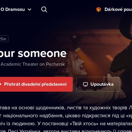
O Dramoxu
Dárkové pou
25m
our someone
 Academic Theater on Pechersk
Přehrát divadelní představení
Upoutávka
тава на основі щоденників, листів та художніх творів Л
г національного надбання, цікаво підкрастися під ці «хр
віч із людиною. У постановці «Твій хтось» на матеріала
рів Лесі Українки, автори вистави відкривають її спра