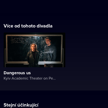
Více od tohoto divadla
Dangerous us
Kyiv Academic Theater on Pechersk
Stejní účinkující