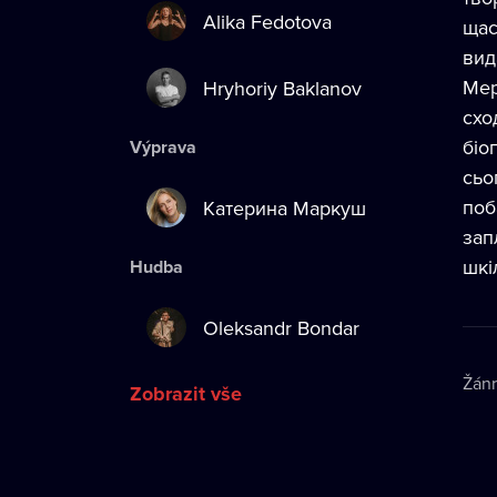
Alika Fedotova
щас
вид
Мер
Hryhoriy Baklanov
схо
біо
Výprava
сьо
поб
Катерина Маркуш
зап
шкі
Hudba
Oleksandr Bondar
Žán
Zobrazit vše