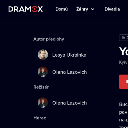
Domů
Žánry
Divadla
1h 
Autor předlohy
Y
Lesya Ukrainka
Kyiv
Olena Lazovich
Režisér
Olena Lazovich
Вис
ран
Herec
на-
тво