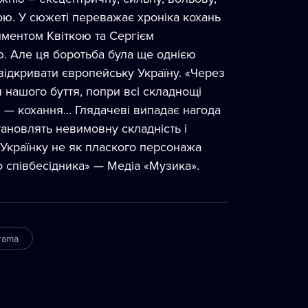
ною. У сюжеті переважає хроніка кохань
лиментом Квіткою та Сергієм
. Але ця боротьба була ще однією
відкривати європейську Україну. «Через
 нашого буття, попри всі складнощі
 — кохання… Глядачеві випадає нагода
становлять невимовну складність і
 Українку не як плаского персонажа
о співбесідника» — Медіа «Музика».
rama