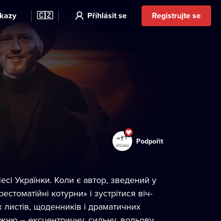
kazy
🇨🇿
Přihlásit se
Registrujte se
Podpořit
есі Українки. Коли є автор, зведений у
естоматійні котурни» і зустрітися віч-
х листів, щоденників і драматичних
вжню – ексцентричну, сильну, вольову,