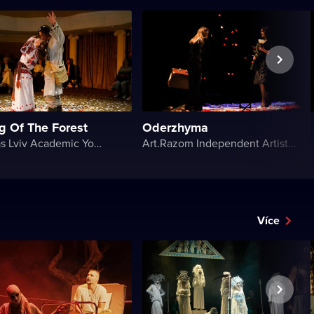
g Of The Forest
Oderzhyma
Les Kurbas Lviv Academic Youth Theater
Art.Razom Independent Artistic Association
Více