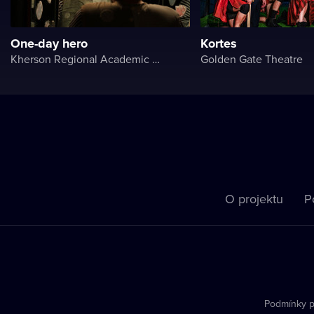
One-day hero
Kortes
Kherson Regional Academic Music and Drama Theater named after Mykola Kulish
Golden Gate Theatre
O projektu
P
Podmínky p