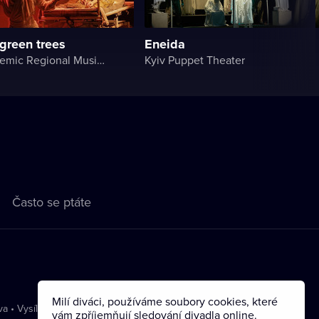
 green trees
Eneida
Lviv Academic Regional Music and Drama Theater named after Yuriy Drohobych
Kyiv Puppet Theater
Často se ptáte
Milí diváci, používáme soubory cookies, které
va
•
Vysílání
vám zpříjemňují sledování divadla online.