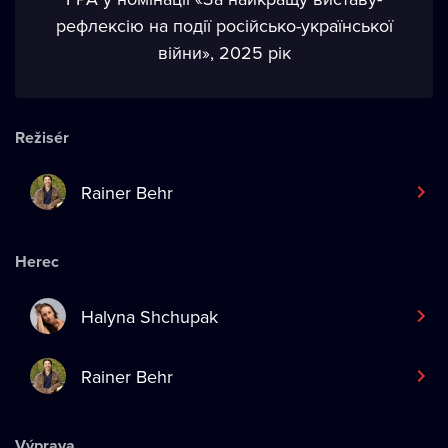
рефлексію на події російсько-української
війни», 2025 рік
Režisér
Rainer Behr
Herec
Halyna Shchupak
Rainer Behr
Výprava