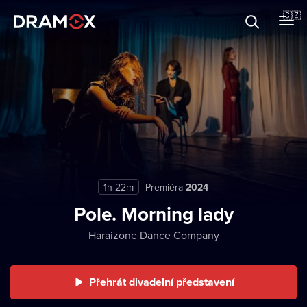
O Dramoxu
🇨🇿
Dárkové poukazy
Registrujte se
1h 22m
Premiéra
2024
Pole. Morning lady
Haraizone Dance Company
Přehrát divadelní představení