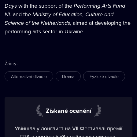
Days
with the support of the
Performing Arts Fund
NL
and the
Ministry of Education, Culture and
Science of the Netherlands
, aimed at developing the
performing arts sector in Ukraine.
Žánry
:
Alternativní divadlo
Drama
Fyzické divadlo
Získané ocenění
Увійшла у лонглист на VII Фестивалі-премії
ГРА у номінації «За найкращу виставу-