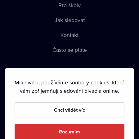
Pro školy
Jak sledovat
Kontakt
Často se ptáte
Milí diváci, používáme soubory cookies, které
vám zpříjemňují sledování divadla online.
Podmínky používání
•
Ochrana soukromí
•
Zásady používání
Chci vědět víc
Cookies
•
Autorská práva
•
Vysílání
Od září 2024 Dramox s.r.o. vlastní Nadace Livesport.
Rozumím