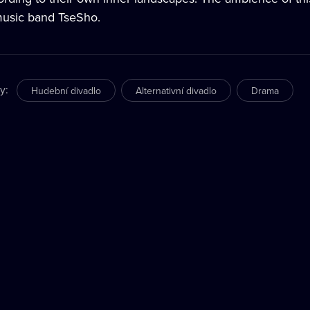
music band TseSho.
ry
:
Hudební divadlo
Alternativní divadlo
Drama