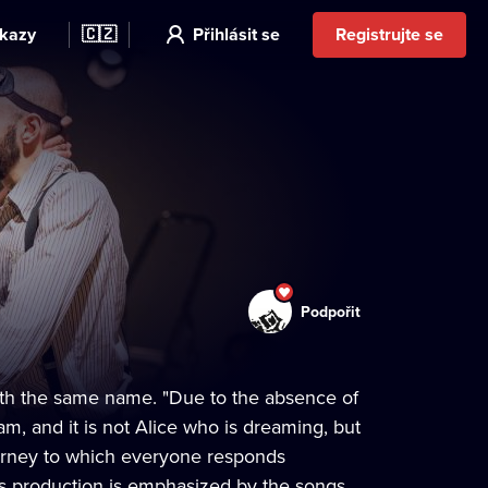
kazy
🇨🇿
Přihlásit se
Registrujte se
Podpořit
with the same name. "Due to the absence of
am, and it is not Alice who is dreaming, but
urney to which everyone responds
is production is emphasized by the songs