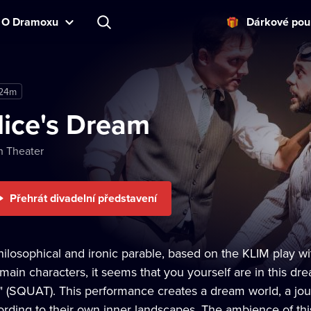
O Dramoxu
Dárkové pou
 24m
lice's Dream
h Theater
Přehrát divadelní představení
hilosophical and ironic parable, based on the KLIM play 
main characters, it seems that you yourself are in this dre
" (SQUAT). This performance creates a dream world, a jo
ording to their own inner landscapes. The ambience of th