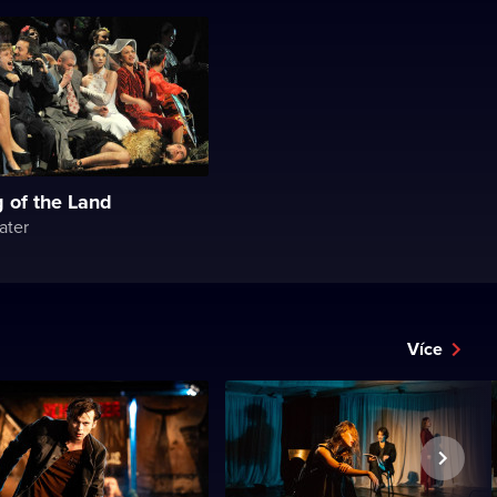
g of the Land
ater
Více