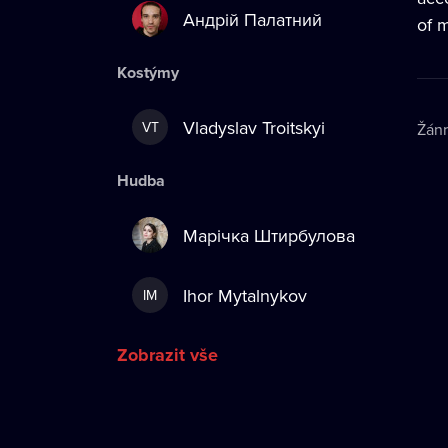
Андрій Палатний
of 
Kostýmy
Vladyslav Troitskyi
VT
Žán
Hudba
Марічка Штирбулова
Ihor Mytalnykov
IM
Zobrazit vše