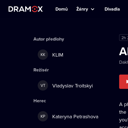
Domů
Žánry
Divadla
2h
Autor předlohy
A
KLIM
KK
Dak
Režisér
Vladyslav Troitskyi
VT
Herec
A p
the 
Kateryna Petrashova
KP
you
acc