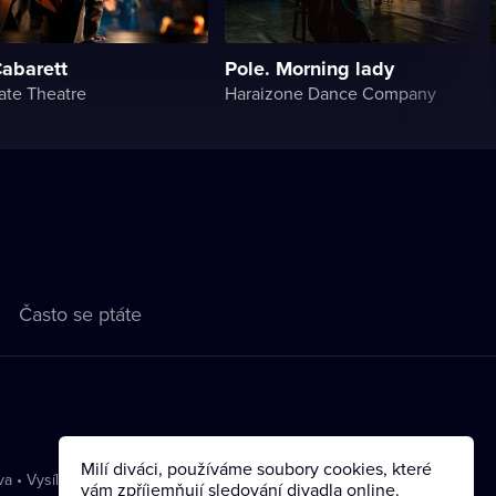
Cabarett
Pole. Morning lady
ate Theatre
Haraizone Dance Company
Často se ptáte
Milí diváci, používáme soubory cookies, které
va
•
Vysílání
vám zpříjemňují sledování divadla online.