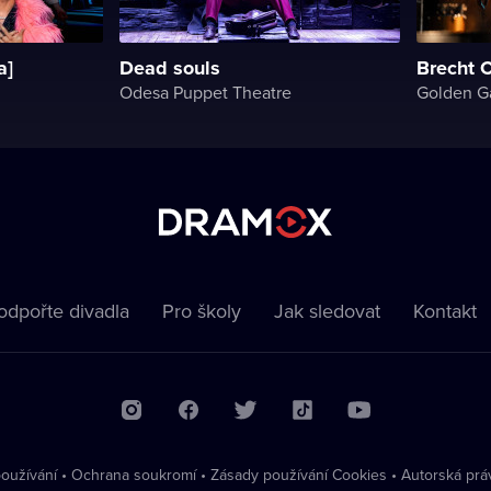
a]
Dead souls
Brecht 
Odesa Puppet Theatre
Golden G
odpořte divadla
Pro školy
Jak sledovat
Kontakt
oužívání
•
Ochrana soukromí
•
Zásady používání Cookies
•
Autorská prá